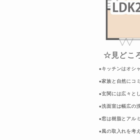
☆見どこ
●キッチンはオシ
●家族と自然にコ
●玄関には広々と
●洗面室は幅広の
●窓は樹脂とアル
●風の取入れを考