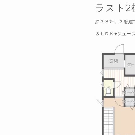
ラスト2
約３３坪、２階建
３ＬＤＫ+シュー