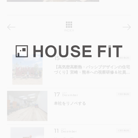
INDEX
15
2026
CEO BLOG
December
​【高気密高断熱・パッシブデザインの住宅
づくり】宮崎・熊本への視察研修＆社員旅
行に行ってきました！
17
2023
CEO BLOG
December
本社をリノベする
11
2023
CEO BLOG
December