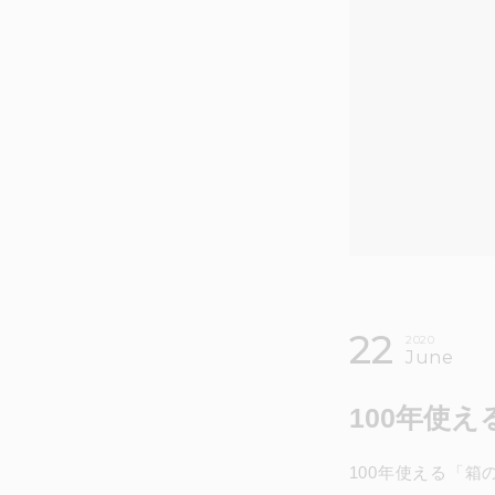
22
2020
June
100年使
100年使える「箱